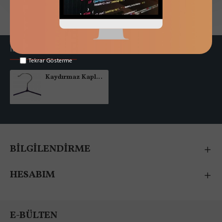
askı
elbise askılığı
İLGILENDIKLERINIZ
TERCIH EDILEN
Tekrar Gösterme
Kaydırmaz Kaplamalı Askılık
BİLGİLENDİRME
HESABIM
E-BÜLTEN