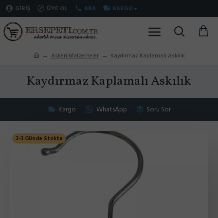
GIRIŞ
ÜYE OL
ARA
KARGO
Askeri Malzemeler
Kaydırmaz Kaplamalı Askılık
Kaydırmaz Kaplamalı Askılık
Kargo
WhatsApp
Soru Sor
2-3 Günde Stokta