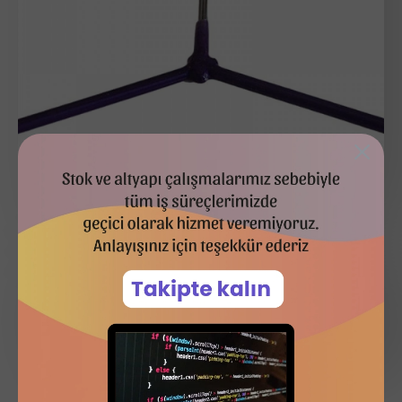
SEPETE EKLE
SATIN AL
SIPARIŞ VER
Alışveriş Listeme Ekle
Karşılaştırma listesine ekle
Etiketler:
askılık
plastik kaplamalı askılık
kaydırmaz askılık