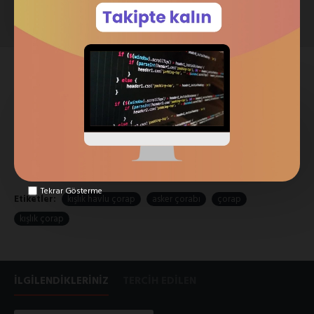
SEPETE EKLE
SATIN AL
SIPARIŞ VER
Alışveriş Listeme Ekle
Karşılaştırma listesine ekle
Tekrar Gösterme
Etiketler:
kışlık havlu çorap
asker çorabı
çorap
kışlık çorap
İLGILENDIKLERINIZ
TERCIH EDILEN