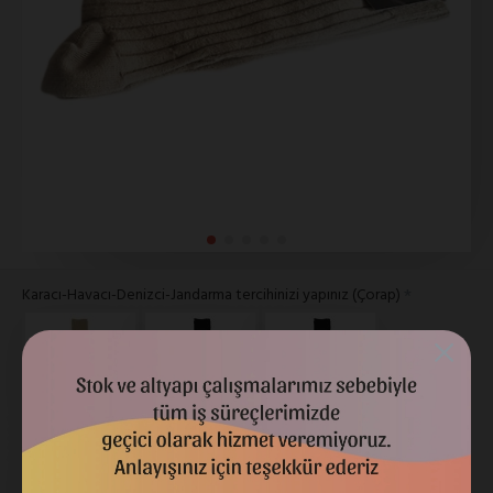
Karacı-Havacı-Denizci-Jandarma tercihinizi yapınız (Çorap)