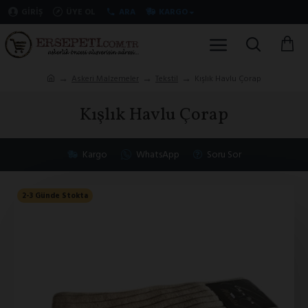
GIRIŞ
ÜYE OL
ARA
KARGO
Askeri Malzemeler
Tekstil
Kışlık Havlu Çorap
Kışlık Havlu Çorap
Kargo
WhatsApp
Soru Sor
2-3 Günde Stokta